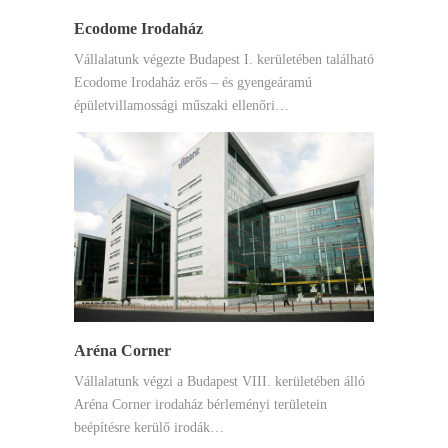
Ecodome Irodaház
Vállalatunk végezte Budapest I. kerületében található
Ecodome Irodaház erős – és gyengeáramú
épületvillamossági műszaki ellenőri…
Aréna Corner
Vállalatunk végzi a Budapest VIII. kerületében álló
Aréna Corner irodaház bérleményi területein
beépítésre kerülő irodák…