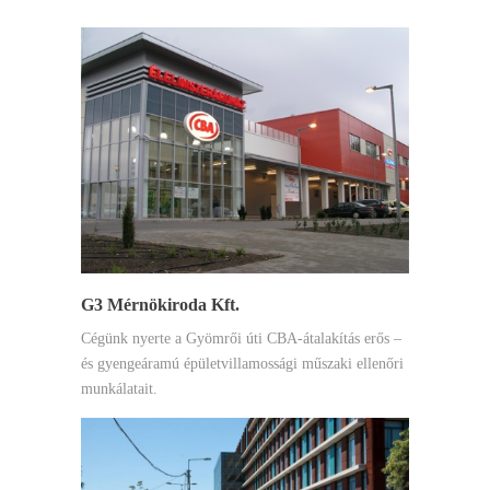
G3 Mérnökiroda Kft.
Cégünk nyerte a Gyömrői úti CBA-átalakítás erős –
és gyengeáramú épületvillamossági műszaki ellenőri
munkálatait.