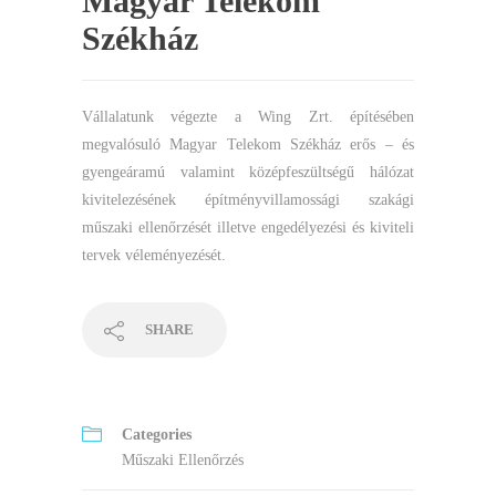
Magyar Telekom
Székház
Vállalatunk végezte a Wing Zrt. építésében
megvalósuló Magyar Telekom Székház erős – és
gyengeáramú valamint középfeszültségű hálózat
kivitelezésének építményvillamossági szakági
műszaki ellenőrzését illetve engedélyezési és kiviteli
tervek véleményezését.
SHARE
Categories
Műszaki Ellenőrzés