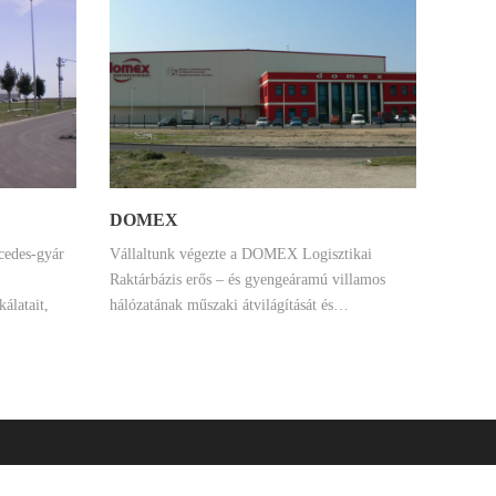
DOMEX
cedes-gyár
Vállaltunk végezte a DOMEX Logisztikai
Raktárbázis erős – és gyengeáramú villamos
álatait,
hálózatának műszaki átvilágítását és…