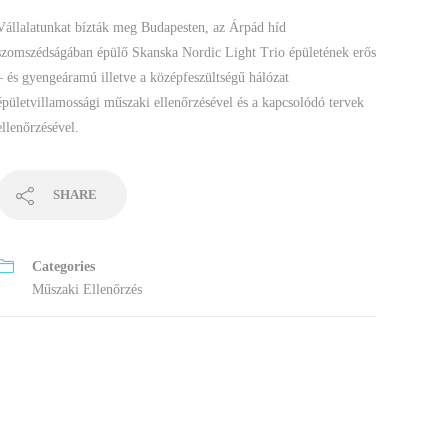
Vállalatunkat bízták meg Budapesten, az Árpád híd
szomszédságában épülő Skanska Nordic Light Trio épületének erős
– és gyengeáramú illetve a középfeszültségű hálózat
épületvillamossági műszaki ellenőrzésével és a kapcsolódó tervek
ellenőrzésével.
SHARE
Categories
Műszaki Ellenőrzés