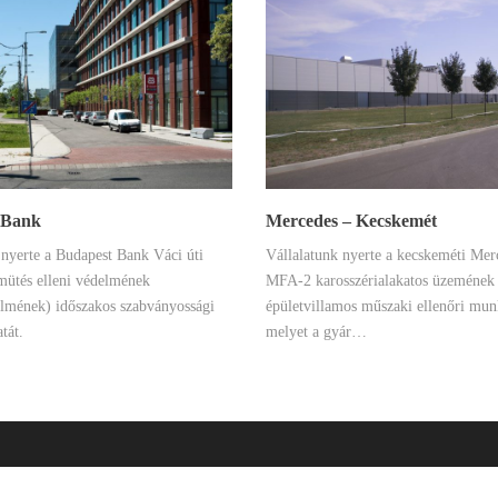
 Bank
Mercedes – Kecskemét
 nyerte a Budapest Bank Váci úti
Vállalatunk nyerte a kecskeméti Mer
mütés elleni védelmének
MFA-2 karosszérialakatos üzemének
elmének) időszakos szabványossági
épületvillamos műszaki ellenőri munk
tát.
melyet a gyár…