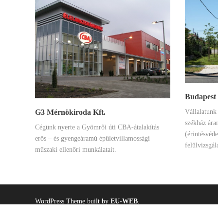
Budapest
G3 Mérnökiroda Kft.
Vállalatunk
székház ára
Cégünk nyerte a Gyömrői úti CBA-átalakítás
(érintésvéd
erős – és gyengeáramú épületvillamossági
felülvizsgála
műszaki ellenőri munkálatait.
WordPress Theme built by
EU-WEB
.